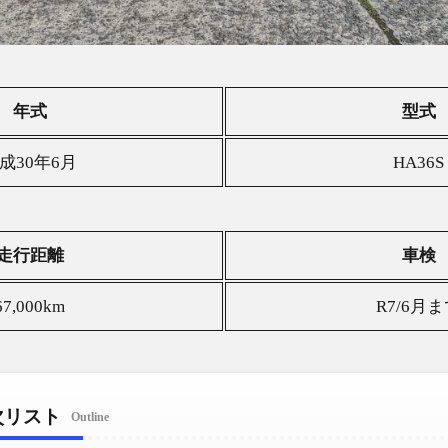
年式
型式
成30年6月
HA36S
走行距離
車検
67,000km
R7/6月
次リスト
Outline