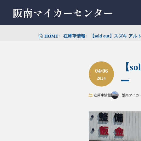
阪南マイカーセンター
在庫車情報
【sold out】スズキ ア
HOME
【s
04/06
2024
ー
在庫車情報
阪南マイカ