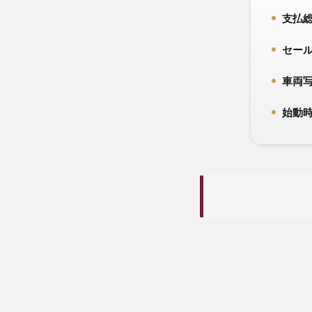
支払総
1.
セール
2.
車両
3.
始動時
4.