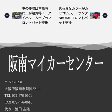
車の修理は車検時
真っ赤なカラーがカ
に。が超お得！ ダ
ッコいい。 ホンダ
イハツ ムーブのフ
NBOXのフロントパ
ロントパット交換
ット交換
〒 599-0231
大阪府阪南市貝掛821-1
TEL 072-476-0601
FAX 072-476-0610
代表 池田 吉隆