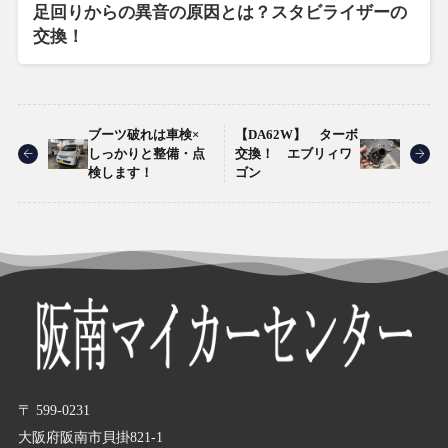
足回りからの異音の原因とは？スタビライザーの
交換！
ブーツ破れは車検×
【DA62W】 ターボ
しっかりと整備・点
交換！ エブリィワ
検します！
ゴン
〒 599-0231
大阪府阪南市貝掛821-1