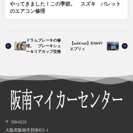
やってきました！この季節。 スズキ パレット
のエアコン修理
ドラムブレーキの修
【sold out】DA64V
理。 ブレーキシュ
エブリィ
ー＆リアカップ交換
〒 599-0231
大阪府阪南市貝掛821-1